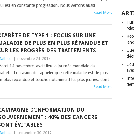
ui est en constante progression. Nous verrons aussi
ART
Read More
Hui
rela
DIABÈTE DE TYPE 1 : FOCUS SUR UNE
Rec
MALADIE DE PLUS EN PLUS RÉPANDUE ET
lanc
SUR LES PROGRÈS DES TRAITEMENTS
Quel
déc
athieu
|
novembre 24, 2017
Cou
ardi 14 novembre, avait lieu la journée mondiale du
avec
iabète. L’occasion de rappeler que cette maladie est de plus
Inte
n plus répandue et touche notamment les plus jeunes, dont
derr
Read More
CAMPAGNE D’INFORMATION DU
GOUVERNEMENT : 40% DES CANCERS
SONT ÉVITABLES
athieu
|
septembre 30, 2017