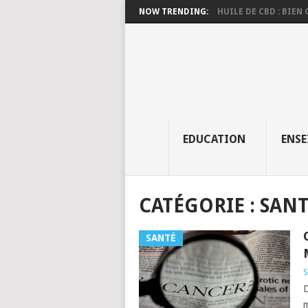
Panneau de gestion des cookies
NOW TRENDING:
HUILE DE CBD : BIEN C
EDUCATION
ENS
CATÉGORIE :
SANT
SANTÉ
S
D
m