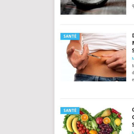
q
SANTÉ
M
M
d
e
SANTÉ
M