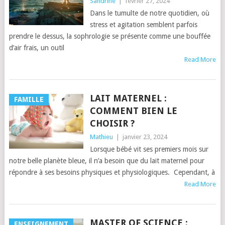
Sandrine
|
février 27, 2024
Dans le tumulte de notre quotidien, où
stress et agitation semblent parfois
prendre le dessus, la sophrologie se présente comme une bouffée
d’air frais, un outil
Read More
LAIT MATERNEL :
FAMILLE
COMMENT BIEN LE
CHOISIR ?
Mathieu
|
janvier 23, 2024
Lorsque bébé vit ses premiers mois sur
notre belle planète bleue, il n’a besoin que du lait maternel pour
répondre à ses besoins physiques et physiologiques. Cependant, à
Read More
MASTER OF SCIENCE :
ENSEIGNEMENT