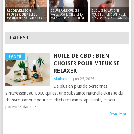
COURS PARTICULIERS :
QUELLES SOLUTIONS
RECONVERSION
PAYEZ 50% MOINS CHER
POUR LUTTER CONTRE LE
PROFESSIONNELLE :
AVEC LE CRÉDIT D’IMPÔT !
DÉCROCHAGE SCOLAIRE ?
COMMENT SE LANCER ?
LATEST
HUILE DE CBD : BIEN
SANTÉ
CHOISIR POUR MIEUX SE
RELAXER
Mathieu
|
juin 25, 2025
De plus en plus de personnes
s’intéressent au CBD, qui est une substance naturelle extraite du
chanvre, connue pour ses effets relaxants, apaisants, et son
potentiel dans le
Read More