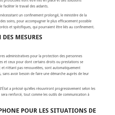
es protocoles vont être mis en place et des solutions
faciliter le travail des aidants.
 nécessitant un confinement prolongé, le ministère de la
se des soins, pour accompagner le plus efficacement possible
récis et spécifiques, qui pourraient être liés au confinement.
N DES MESURES
es administratives pour la protection des personnes
es et ceux pour dont certains droits ou prestations se
let et n’étant pas renouvelées, sont automatiquement
s, sans avoir besoin de faire une démarche auprès de leur
’État a précisé qu’elles réouvriront progressivement selon les
e sera renforcé, tout comme les outils de communication à
PHONE POUR LES SITUATIONS DE