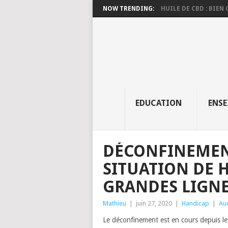
Panneau de gestion des cookies
NOW TRENDING:
HUILE DE CBD : BIEN C
EDUCATION
ENS
DÉCONFINEMEN
SITUATION DE H
GRANDES LIGN
Mathieu
|
juin 27, 2020
|
Handicap
|
Au
Le déconfinement est en cours depuis le