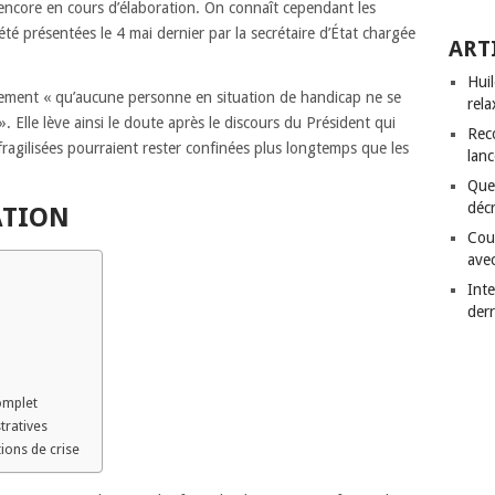
encore en cours d’élaboration.
On connaît cependant les
té présentées le 4 mai dernier par la secrétaire d’État chargée
ART
Hui
tement « qu’aucune personne en situation de handicap ne se
rela
 Elle lève ainsi le doute après le discours du Président qui
Rec
fragilisées pourraient rester confinées plus longtemps que les
lanc
Quel
déc
ATION
Cou
avec
Inte
derr
omplet
tratives
ions de crise