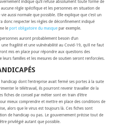
 gouvernement indique qu’il refuse absolument toute forme de
c aucune règle spécifique et les personnes en situation de
ie aussi normale que possible. Elle explique que c’est un
udra donc respecter les règles de déconfinement indiqué
me le
port obligatoire du masque
par exemple.
s personnes auront probablement besoin d’un
ne fragilité et une vulnérabilité au Covid-19, qu’il ne faut
eront mis en place pour répondre aux questions des
 leurs familles et les mesures de soutien seront renforcées.
ANDICAPÉS
e handicap dont l’entreprise avait fermé ses portes à la suite
nter le télétravail, ils pourront revenir travailler de la
 fiches de conseil par métier sont en train d’être
 pour mieux comprendre et mettre en place des conditions de
se, alors que le virus est toujours là. Ces fiches sont
tuation de handicap ou pas. Le gouvernement précise tout de
être privilégié autant que possible.